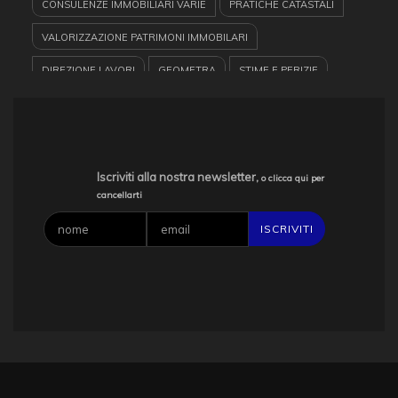
CONSULENZE IMMOBILIARI VARIE
PRATICHE CATASTALI
VALORIZZAZIONE PATRIMONI IMMOBILARI
DIREZIONE LAVORI
GEOMETRA
STIME E PERIZIE
PROGETTAZIONE
BIELLA
COORDINAZIONE LAVORAZIONI
CERTIFICAZIONI ENERGETICHE
Iscriviti alla nostra newsletter,
o clicca qui per
cancellarti